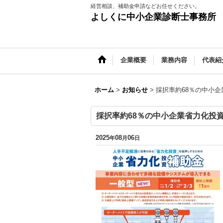
経営相談、補助金申請などお任せください。
よしくに中小企業診断士事務所
企業概要
業務内容
代表紹
ホーム
>
お知らせ
>
採択率約68％の中小
採択率約68％の中小企業省力化投
2025
08
06
年
月
日